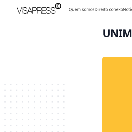
Visapress
Quem somos
Direito conexo
Notí
UNIM