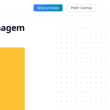
Área privada
Pedir licença
magem