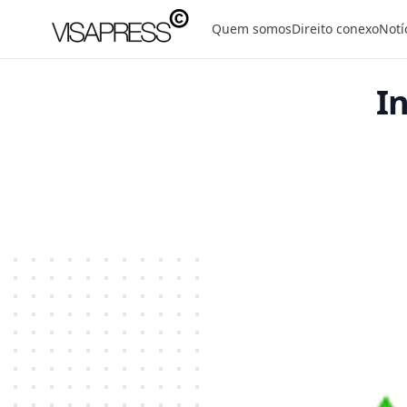
Visapress
Quem somos
Direito conexo
Notí
In