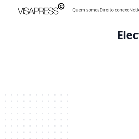
Visapress
Quem somos
Direito conexo
Notí
Elec