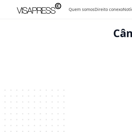
Visapress
Quem somos
Direito conexo
Notí
Câm