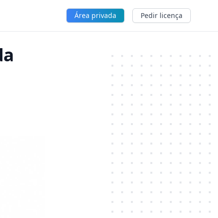
Área privada
Pedir licença
da