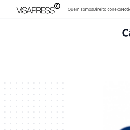
Visapress
Quem somos
Direito conexo
Notí
C