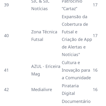
SIC & SIC
Patrocínio
39
17
Notícias
“Cartaz”
Expansão da
Cobertura de
Zona Técnica
Futsal e
40
17
Futsal
Criação de App
de Alertas e
Notícias"
Cultura e
AZUL - Ericeira
41
Inovação para
16
Mag
a Comunidade
Pirataria
42
Medialivre
16
Digital
Documentário