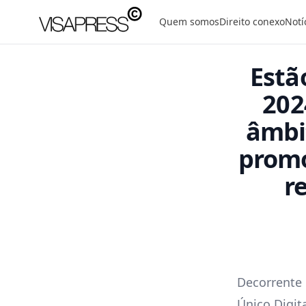
Visapress
Quem somos
Direito conexo
Notí
Estã
202
âmbit
promo
r
Decorrente 
Único Digit