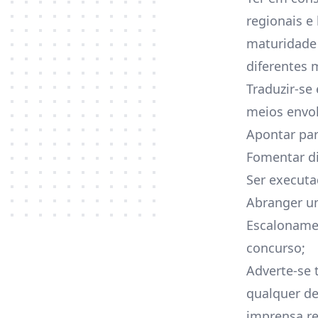
regionais e
maturidade 
diferentes 
Traduzir-se
meios envol
Apontar pa
Fomentar di
Ser executa
Abranger um
Escalonamen
concurso;
Adverte-se 
qualquer de
imprensa re