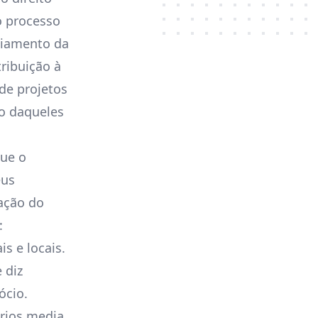
o processo
ciamento da
tribuição à
de projetos
o daqueles
que o
eus
ação do
:
s e locais.
 diz
ócio.
ários media