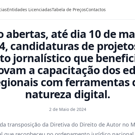
cias
Entidades Licenciadas
Tabela de Preços
Contactos
o abertas, até dia 10 de ma
4, candidaturas de projeto
o jornalístico que benefi
vam a capacitação dos ed
egionais com ferramentas 
natureza digital.
2 de Maio de 2024
da transposição da Diretiva do Direito de Autor no 
al que reconheceu no ordenamento jurídico nacional 