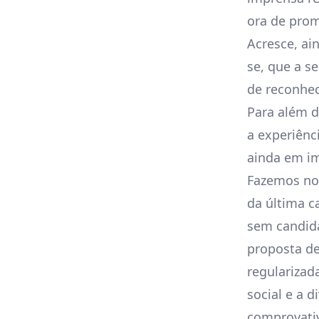
ora de pro
Acresce, ai
se, que a s
de reconhec
Para além d
a experiênc
ainda em i
Fazemos not
da última c
sem candid
proposta d
regularizad
social e a 
comprovativ