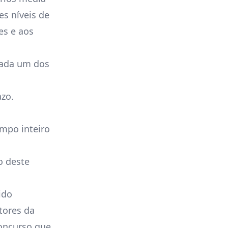
s níveis de
es e aos
cada um dos
zo.
mpo inteiro
o deste
ido
tores da
concurso que