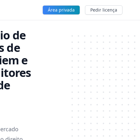
Área privada
Pedir licença
io de
s de
ciem e
itores
de
Mercado
o direito