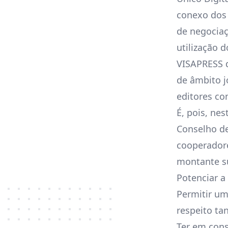
conexo dos 
de negocia
utilização 
VISAPRESS d
de âmbito j
editores co
É, pois, ne
Conselho de
cooperadore
montante su
Potenciar a
Permitir um
respeito ta
Ter em cons