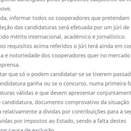
move.
nda, informar todos os cooperadores que pretendam 
eleção das candidaturas será efetuada por um júri de
ido mérito internacional, académico e jornalístico.
os requisitos acima referidos o Júri terá ainda em c
ia e notoriedade dos cooperadores quer no mercado 
mprensa.
ar que só o podem candidatar-se se tiverem passad
andidatura ganha ou se o concurso, numa primeira fa
aturas válidas e que devem apresentar conjuntamen
e candidatura, documento comprovativo da situação
a relativamente a dividas por contribuições para a s
dividas por impostos ao Estado, sendo a falta destes
os causa de exclusão.