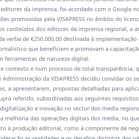
editores da imprensa, foi acordado com o Google n
ções promovidas pela VISAPRESS no âmbito do licen
dos conteúdos dos editores da imprensa regional, a a
a verba de €250.000,00 destinada à implementação 
ornalístico que beneficiem e promovam a capacitaçã
m ferramentas de natureza digital.
ste contexto e num processo de total transparência, 
 Administração da VISAPRESS decidiu convidar os s
s, a apresentarem, propostas detalhadas para aplic
pra referido, subordinadas aos seguintes requisitos
 digitalização e inovação no sector dos media regionai
a melhoria das operações digitais dos media, no que
nto à produção editorial, como à componente de neg
ideração as realidades e os desafios distintos dos v