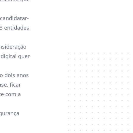
candidatar-
 3 entidades
onsideração
digital quer
o dois anos
se, ficar
te com a
egurança